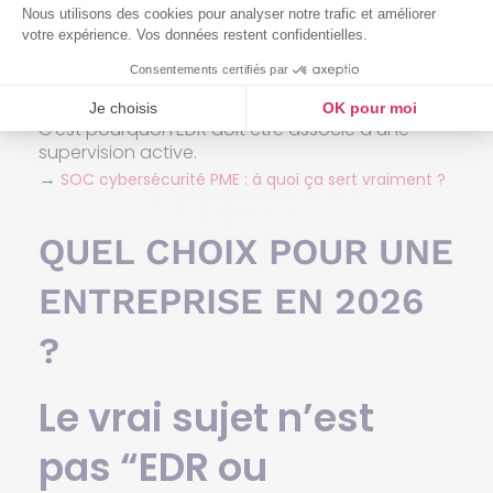
tentatives d’intrusion. Sans équipe capable
d’interpréter ces données et de qualifier les
alertes, certaines menaces peuvent passer
inaperçues ou être traitées trop tard.
C’est pourquoi l’EDR doit être associé à une
supervision active.
→
SOC cybersécurité PME : à quoi ça sert vraiment ?
QUEL CHOIX POUR UNE
ENTREPRISE EN 2026
?
Le vrai sujet n’est
pas “EDR ou