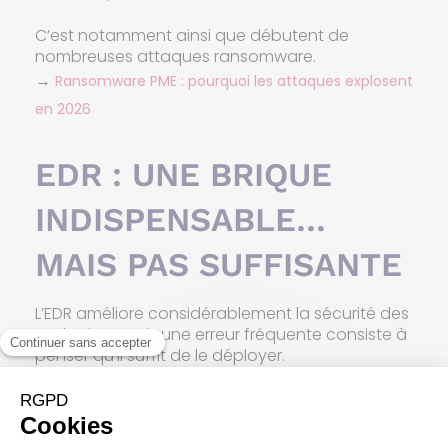
C’est notamment ainsi que débutent de
nombreuses attaques ransomware.
→
Ransomware PME : pourquoi les attaques explosent
en 2026
EDR : UNE BRIQUE
INDISPENSABLE…
MAIS PAS SUFFISANTE
L’EDR améliore considérablement la sécurité des
endpoints. Mais une erreur fréquente consiste à
penser qu’il suffit de le déployer.
En pratique, une solution EDR génère un volume
important d’informations : alertes, événements
de sécurité, comportements inhabituels ou