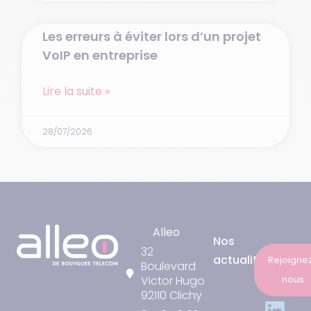
Les erreurs à éviter lors d’un projet
VoIP en entreprise
Lire la suite »
28/07/2026
Alleo
Nos
32
actualités
Rejoigne
Boulevard
nous
Victor Hugo
92110 Clichy