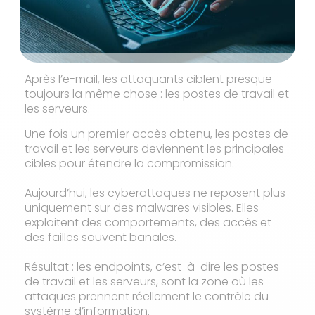
Après l’e-mail, les attaquants ciblent presque
toujours la même chose : les postes de travail et
les serveurs.
Une fois un premier accès obtenu, les postes de
travail et les serveurs deviennent les principales
cibles pour étendre la compromission.
Aujourd’hui, les cyberattaques ne reposent plus
uniquement sur des malwares visibles. Elles
exploitent des comportements, des accès et
des failles souvent banales.
Résultat : les endpoints, c’est-à-dire les postes
de travail et les serveurs, sont la zone où les
attaques prennent réellement le contrôle du
système d’information.