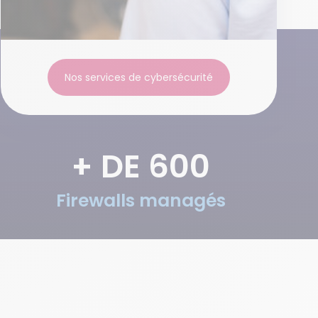
Nos services de cybersécurité
+ DE 
600
Firewalls managés