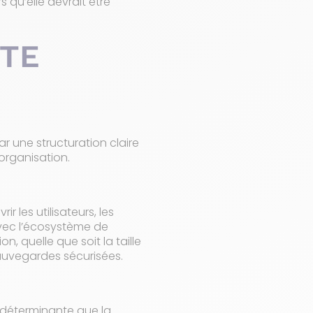
s qu’elle devrait être
TTE
r une structuration claire
 organisation.
r les utilisateurs, les
avec l’écosystème de
n, quelle que soit la taille
sauvegardes sécurisées.
 déterminante que la