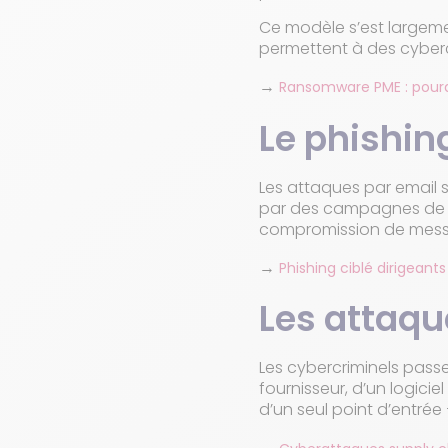
Ce modèle s’est largeme
permettent à des cyber
→
Ransomware PME : pourq
Le phishin
Les attaques par email s
par des campagnes de spe
compromission de messag
→
Phishing ciblé dirigeant
Les attaqu
Les cybercriminels passe
fournisseur, d’un logicie
d’un seul point d’entré