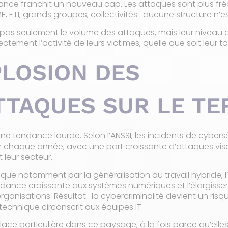
rance franchit un nouveau cap. Les attaques sont plus fré
ME, ETI, grands groupes, collectivités : aucune structure n’
pas seulement le volume des attaques, mais leur niveau d
tement l’activité de leurs victimes, quelle que soit leur tai
PLOSION DES
TAQUES SUR LE TE
une tendance lourde. Selon l’ANSSI, les incidents de cybers
 chaque année, avec une part croissante d’attaques visa
t leur secteur.
lique notamment par la généralisation du travail hybride,
ndance croissante aux systèmes numériques et l’élargiss
ganisations. Résultat : la cybercriminalité devient un ris
technique circonscrit aux équipes IT.
ce particulière dans ce paysage, à la fois parce qu’elles