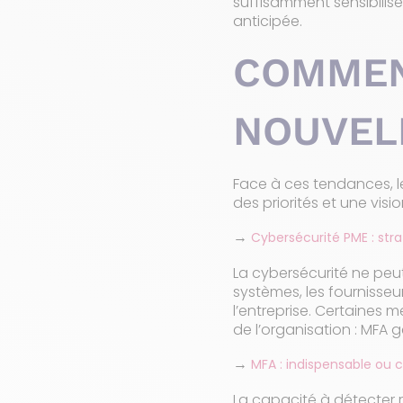
suffisamment sensibilisés
anticipée.
COMMEN
NOUVEL
Face à ces tendances, l
des priorités et une vis
→
Cybersécurité PME : stra
La cybersécurité ne peut 
systèmes, les fournisseu
l’entreprise. Certaines m
de l’organisation : MFA 
→
MFA : indispensable ou 
La capacité à détecter 