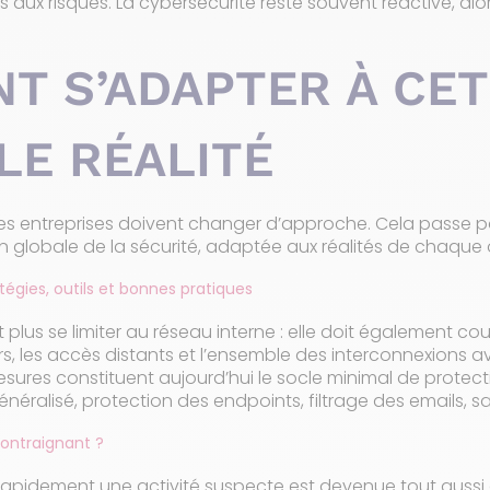
 aux risques. La cybersécurité reste souvent réactive, alor
T S’ADAPTER À CE
LE RÉALITÉ
es entreprises doivent changer d’approche. Cela passe pa
ion globale de la sécurité, adaptée aux réalités de chaque
tégies, outils et bonnes pratiques
plus se limiter au réseau interne : elle doit également couvri
rs, les accès distants et l’ensemble des interconnexions 
esures constituent aujourd’hui le socle minimal de protectio
généralisé, protection des endpoints, filtrage des emails, 
contraignant ?
rapidement une activité suspecte est devenue tout aussi