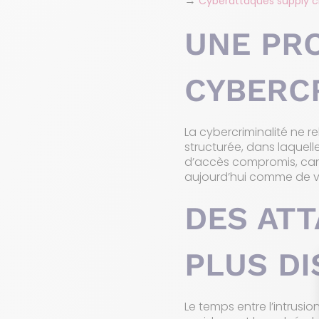
→
Cyberattaques supply ch
UNE PRO
CYBERC
La cybercriminalité ne 
structurée, dans laquell
d’accès compromis, cam
aujourd’hui comme de vér
DES ATT
PLUS D
Le temps entre l’intrusio