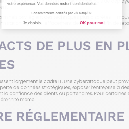
ilités, de compromettre un premier accès puis de déploy
ent.
criminels privilégient des techniques plus discrètes — mo
ministration légitimes, effacement des traces — afin de reta
ACTS DE PLUS EN P
ES
sent largement le cadre IT. Une cyberattaque peut prov
 la perte de données stratégiques, exposer l’entreprise à d
la confiance des clients ou partenaires. Pour certaines e
pérennité même.
RE RÉGLEMENTAIRE 