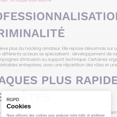
ain : un risque sous-estimé
FESSIONNALISATIO
RIMINALITÉ
relève plus du hacking amateur. Elle repose désormais sur
e différents acteurs se spécialisent : développement de r
pagnes d’intrusion ou support technique. Certaines org
itables entreprises, avec une répartition des rôles et une
AQUES PLUS RAPIDE
ISCRÈTES
n et l’attaque s’est fortement réduit. L’automatisation perm