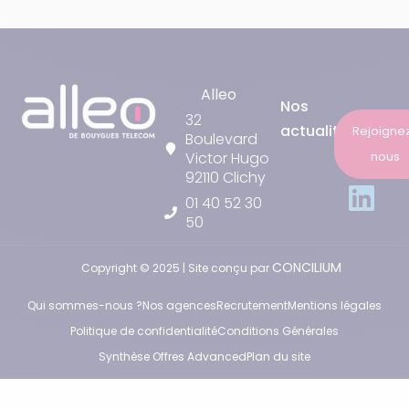
Alleo
Nos
32
actualités
Rejoigne
Boulevard
nous
Victor Hugo
92110 Clichy
01 40 52 30
50
CONCILIUM
Copyright © 2025 | Site conçu par
Qui sommes-nous ?
Nos agences
Recrutement
Mentions légales
Politique de confidentialité
Conditions Générales
Synthèse Offres Advanced
Plan du site