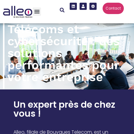
Contact
Télécoms et
cybersécurité : des
solutions
performantes pour
votre entreprise
Un expert près de chez
vous !
Alleo, filiale de Bouygues Telecom, est un